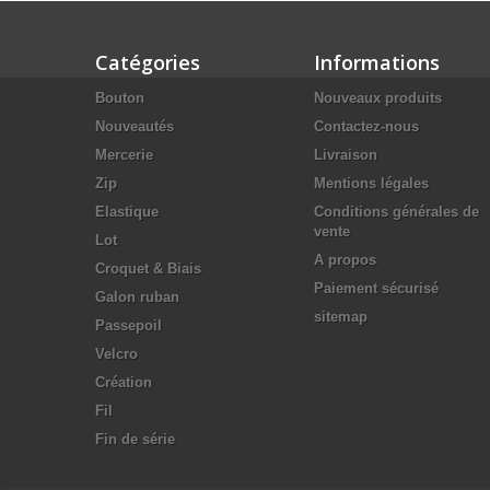
Catégories
Informations
Bouton
Nouveaux produits
Nouveautés
Contactez-nous
Mercerie
Livraison
Zip
Mentions légales
Elastique
Conditions générales de
vente
Lot
A propos
Croquet & Biais
Paiement sécurisé
Galon ruban
sitemap
Passepoil
Velcro
Création
Fil
Fin de série