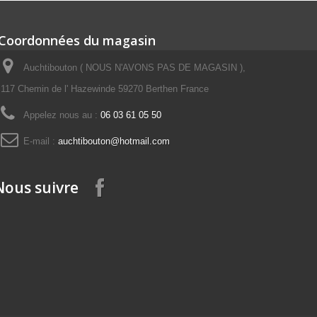
Coordonnées du magasin
Auchtibouton ( NOUS N'AVONS PAS DE MAGASIN ),
117 Chemin de l' Hazewinde 59270 Berthen France
Appelez nous au :
06 03 61 05 50
E-mail :
auchtibouton@hotmail.com
Nous suivre