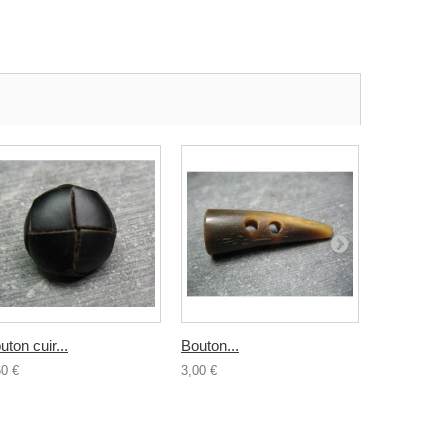
uton cuir...
Bouton...
Buchette..
60 €
3,00 €
4,00 €