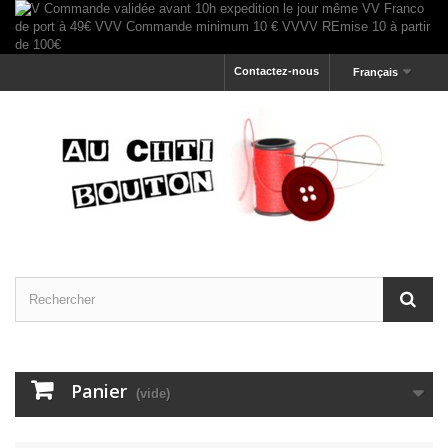
Contactez-nous
Français
Panier
(vide)