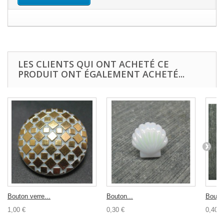
LES CLIENTS QUI ONT ACHETÉ CE
PRODUIT ONT ÉGALEMENT ACHETÉ...
Bouton verre...
Bouton...
Bouton
1,00 €
0,30 €
0,40 €