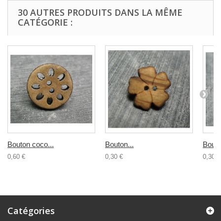
30 AUTRES PRODUITS DANS LA MÊME
CATÉGORIE :
Bouton coco...
Bouton...
Bouto
0,60 €
0,30 €
0,30 €
Catégories