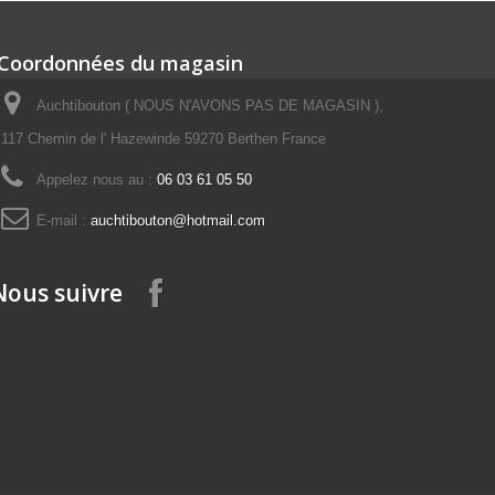
Coordonnées du magasin
Auchtibouton ( NOUS N'AVONS PAS DE MAGASIN ),
117 Chemin de l' Hazewinde 59270 Berthen France
Appelez nous au :
06 03 61 05 50
E-mail :
auchtibouton@hotmail.com
Nous suivre