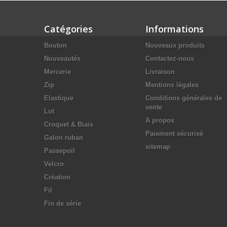
Catégories
Informations
Bouton
Nouveaux produits
Nouveautés
Contactez-nous
Mercerie
Livraison
Zip
Mentions légales
Elastique
Conditions générales de
vente
Lot
A propos
Croquet & Biais
Paiement sécurisé
Galon ruban
sitemap
Passepoil
Velcro
Création
Fil
Fin de série