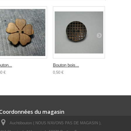
uton...
Bouton bois...
Bouton...
30 €
0,50 €
0,30 €
Coordonnées du magasin
Auchtibouton ( NOUS N'AVONS PAS DE MAGASIN ),