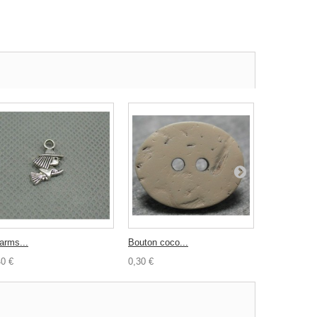
arms...
Bouton coco...
Boucle demi
40 €
0,30 €
0,25 €