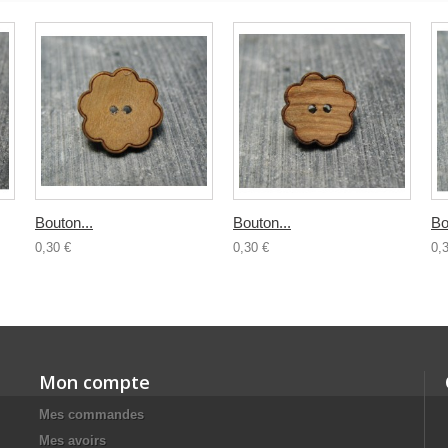
Bouton...
Bouton...
Bo
0,30 €
0,30 €
0,
Mon compte
Mes commandes
Mes avoirs