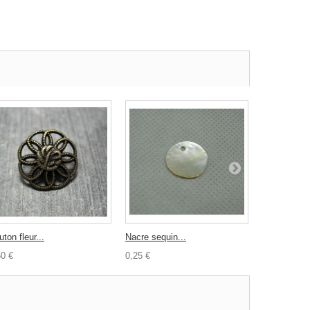
ton fleur...
Nacre sequin...
Bouton nacr
60 €
0,25 €
2,00 €