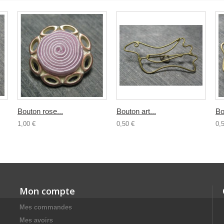
Bouton rose...
Bouton art...
Bo
1,00 €
0,50 €
0,
Mon compte
Mes commandes
Mes avoirs