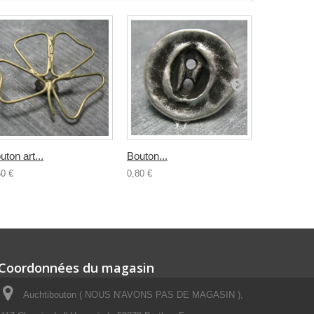
uton art...
Bouton...
Bouton...
50 €
0,80 €
0,70 €
Coordonnées du magasin
Auchtibouton ( NOUS N'AVONS PAS DE MAGASIN ),