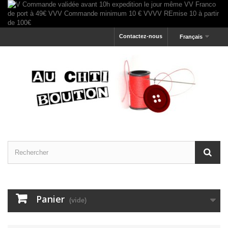
Contactez-nous
Français
Panier
(vide)