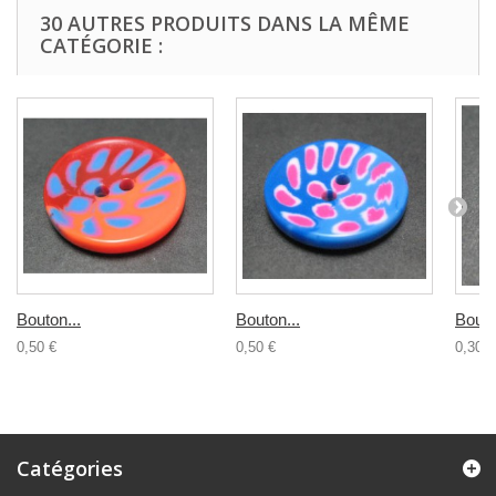
30 AUTRES PRODUITS DANS LA MÊME
CATÉGORIE :
Bouton...
Bouton...
Bouto
0,50 €
0,50 €
0,30 €
Catégories