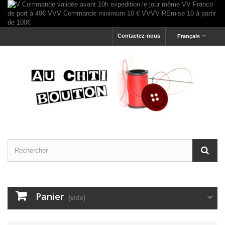
Contactez-nous
Français
Panier
(vide)