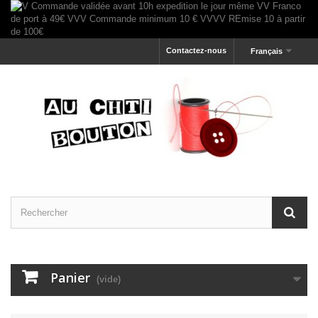
Contactez-nous
Français
Panier
(vide)