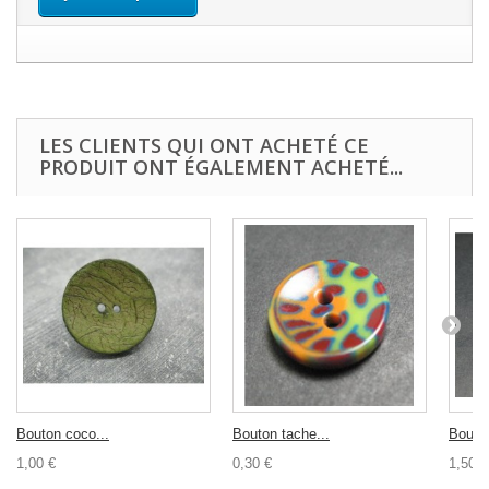
LES CLIENTS QUI ONT ACHETÉ CE
PRODUIT ONT ÉGALEMENT ACHETÉ...
Bouton coco...
Bouton tache...
Bouton
1,00 €
0,30 €
1,50 €