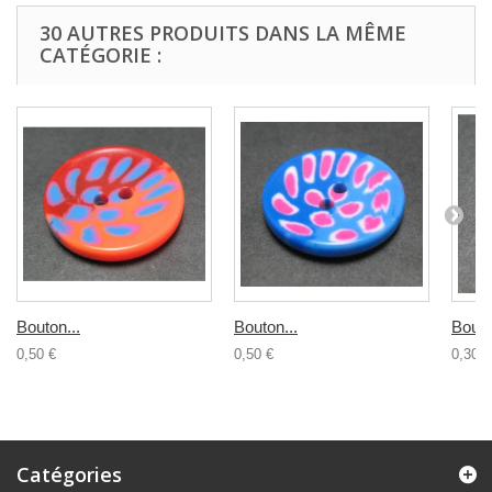
30 AUTRES PRODUITS DANS LA MÊME
CATÉGORIE :
Bouton...
Bouton...
Bouto
0,50 €
0,50 €
0,30 €
Catégories