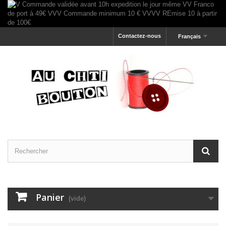
Contactez-nous
Français
Panier
(vide)