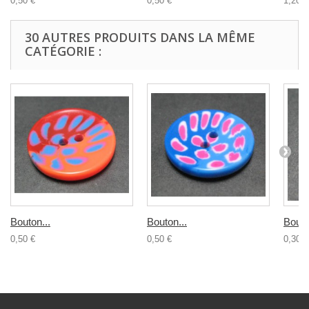
0,50 €
0,50 €
1,20 €
30 AUTRES PRODUITS DANS LA MÊME
CATÉGORIE :
Bouton...
Bouton...
Bouto
0,50 €
0,50 €
0,30 €