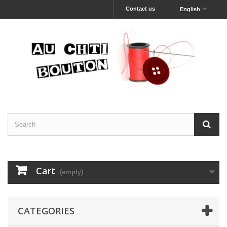
Contact us
English
Cart
(empty)
CATEGORIES