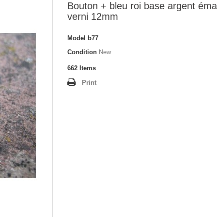
Bouton + bleu roi base argent émai
verni 12mm
Model
b77
Condition
New
662
Items
Print