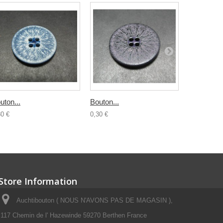
uton...
Bouton...
Bouton...
30 €
0,30 €
0,30 €
Store Information
Auchtibouton ( NOUS N'AVONS PAS DE MAGASIN ),
117 Chemin de l' Hazewinde 59270 Berthen France