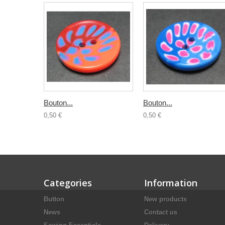
Bouton...
Bouton...
0,50 €
0,50 €
Categories
Information
Button
New products
News
Contact us