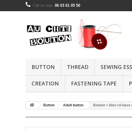
Call us now:
06 03 61 05 50
BUTTON
THREAD
SEWING ES
CREATION
FASTENING TAPE
P
Button
Adult button
Bouton + bleu roi base