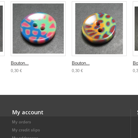
Bouton...
Bouton...
Bo
0,30 €
0,30 €
0,
My account
My orders
My credit slips