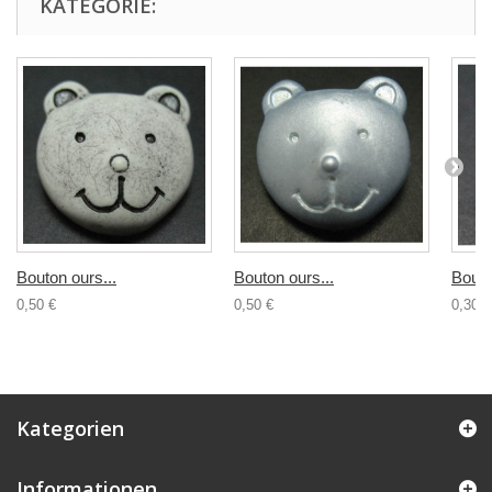
KATEGORIE:
Bouton ours...
Bouton ours...
Bouto
0,50 €
0,50 €
0,30 €
Kategorien
Informationen