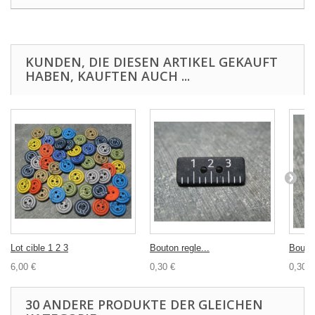
KUNDEN, DIE DIESEN ARTIKEL GEKAUFT
HABEN, KAUFTEN AUCH ...
Lot cible 1 2 3
Bouton regle...
Bouton
6,00 €
0,30 €
0,30 €
30 ANDERE PRODUKTE DER GLEICHEN