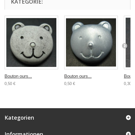
KATEGORIE:
Bouton ours...
Bouton ours...
Bouto
0,50 €
0,50 €
0,30 €
Kategorien
Informationen