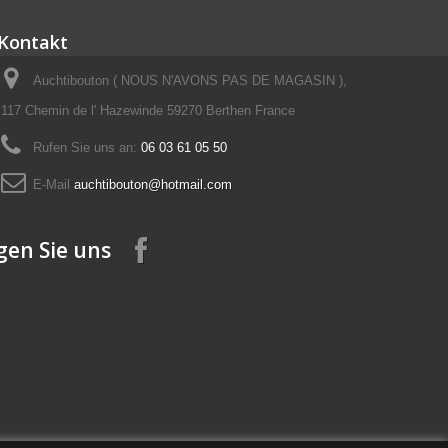
Kontakt
Auchtibouton ( NOUS N'AVONS PAS DE MAGASIN ),
117 Chemin de l' Hazewinde 59270 Berthen France
Rufen Sie uns an:
06 03 61 05 50
E-Mail
auchtibouton@hotmail.com
gen Sie uns