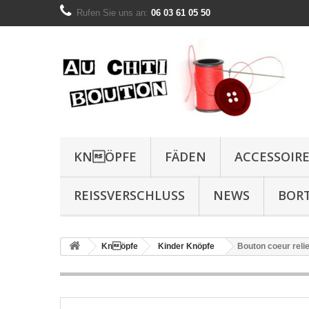
Rufen Sie uns an:
06 03 61 05 50
KNÖPFE
FÄDEN
ACCESSOIR
REISSVERSCHLUSS
NEWS
BOR
Knöpfe
Kinder Knöpfe
Bouton coeur rel