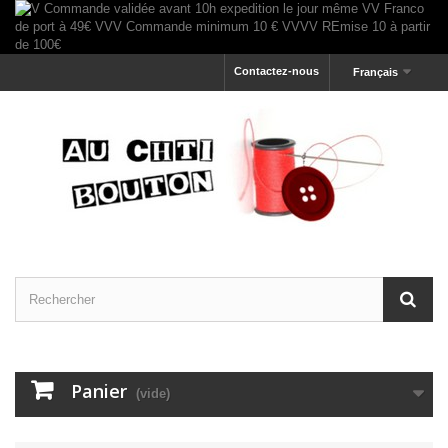
Contactez-nous
Français
Panier
(vide)