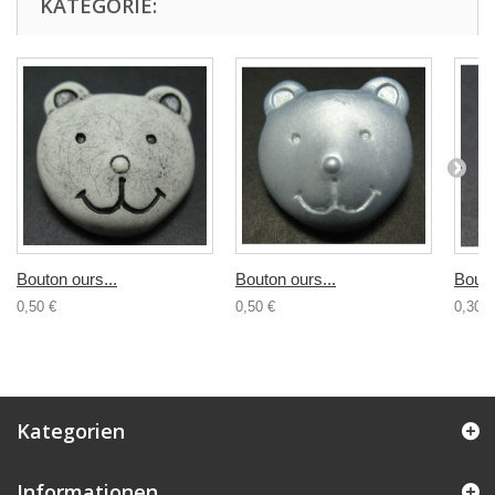
KATEGORIE:
Bouton ours...
Bouton ours...
Bouto
0,50 €
0,50 €
0,30 €
Kategorien
Informationen