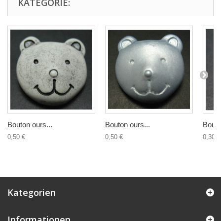
KATEGORIE:
Bouton ours...
Bouton ours...
Bouto
0,50 €
0,50 €
0,30 €
Kategorien
Informationen