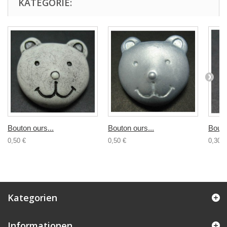
KATEGORIE:
Bouton ours...
Bouton ours...
Bouto
0,50 €
0,50 €
0,30 €
Kategorien
Informationen