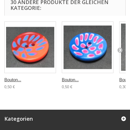
30 ANDERE PRODUKTE DER GLEICHEN
KATEGORIE:
Bouton...
Bouton...
Bouto
0,50 €
0,50 €
0,30 €
Kategorien