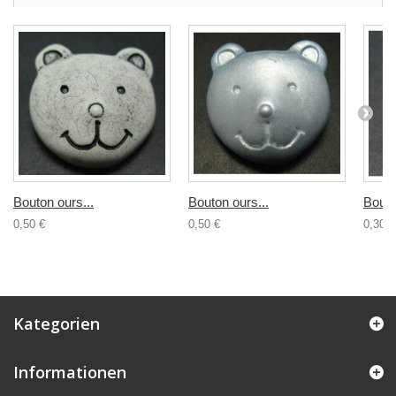
Bouton ours...
Bouton ours...
Bouto
0,50 €
0,50 €
0,30 €
Kategorien
Informationen