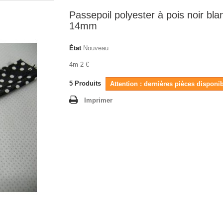
Passepoil polyester à pois noir bla
14mm
État
Nouveau
4m 2 €
5
Produits
Attention : dernières pièces disponib
Imprimer