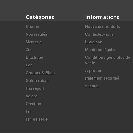
Catégories
Informations
Bouton
Nouveaux produits
Nouveautés
Contactez-nous
Mercerie
Livraison
Zip
Mentions légales
Elastique
Conditions générales de
vente
Lot
A propos
Croquet & Biais
Paiement sécurisé
Galon ruban
sitemap
Passepoil
Velcro
Création
Fil
Fin de série