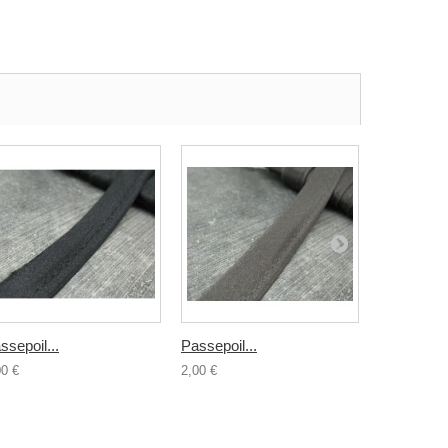
ssepoil...
Passepoil...
Passepoil.
00 €
2,00 €
2,00 €