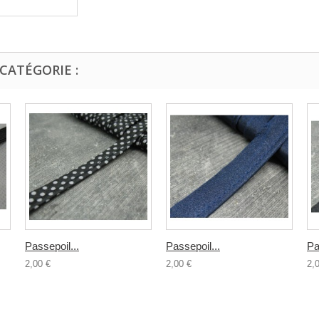
CATÉGORIE :
Passepoil...
Passepoil...
Pa
2,00 €
2,00 €
2,