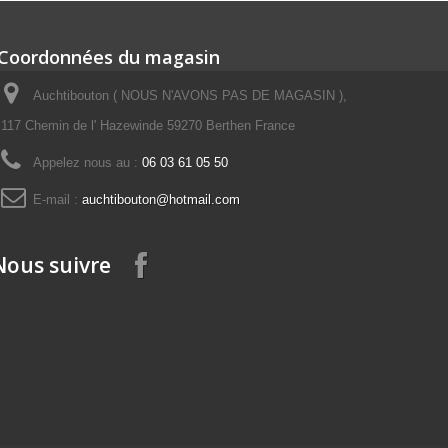
Coordonnées du magasin
Auchtibouton ( NOUS N'AVONS PAS DE MAGASIN ),
117 Chemin de l' Hazewinde 59270 Berthen France
Appelez nous au :
06 03 61 05 50
E-mail :
auchtibouton@hotmail.com
Nous suivre