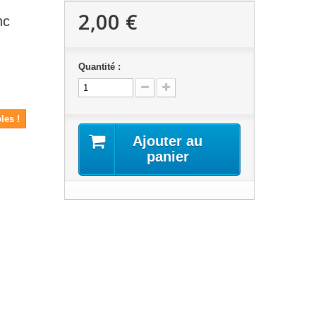
2,00 €
nc
Quantité :
les !
Ajouter au
panier