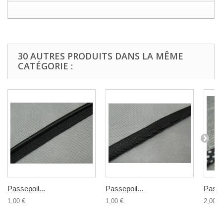
30 AUTRES PRODUITS DANS LA MÊME
CATÉGORIE :
Passepoil...
Passepoil...
Passe
1,00 €
1,00 €
2,00 €