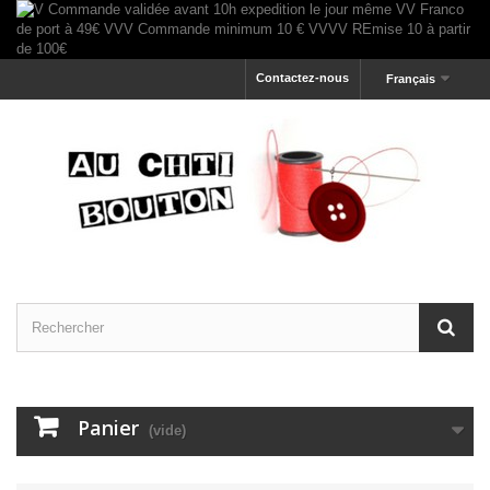
Contactez-nous
Français
Panier
(vide)