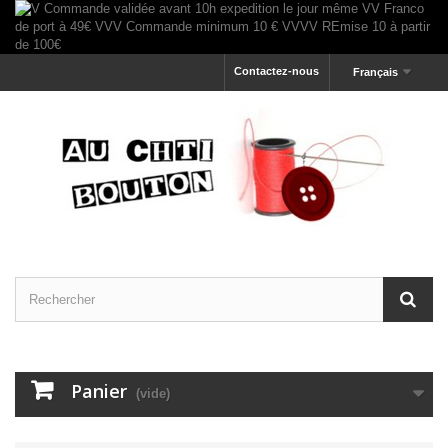
Contactez-nous
Français
Panier
(vide)