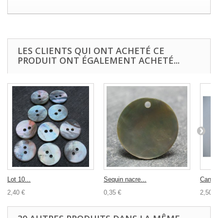
LES CLIENTS QUI ONT ACHETÉ CE
PRODUIT ONT ÉGALEMENT ACHETÉ...
Lot 10...
Sequin nacre...
Canett
2,40 €
0,35 €
2,50 €