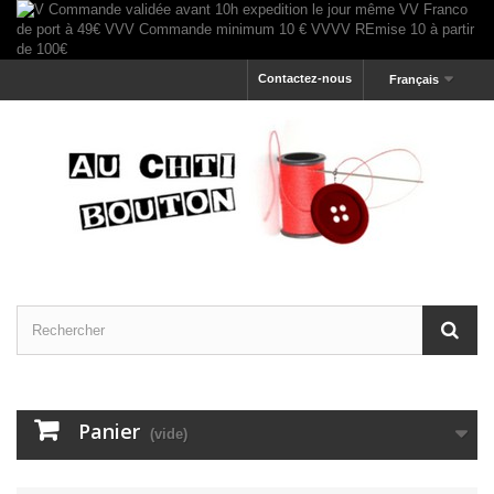
Contactez-nous
Français
Panier
(vide)