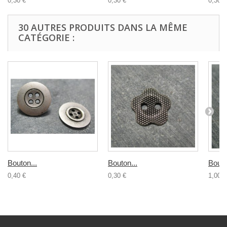
0,30 €
0,30 €
0,30 €
30 AUTRES PRODUITS DANS LA MÊME
CATÉGORIE :
Bouton...
Bouton...
Bouto
0,40 €
0,30 €
1,00 €