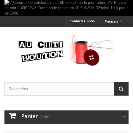
Contactez-nous
Français
Panier
(vide)