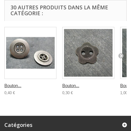
30 AUTRES PRODUITS DANS LA MÊME
CATÉGORIE :
Bouton...
Bouton...
Bouto
0,40 €
0,30 €
1,00 €
Catégories