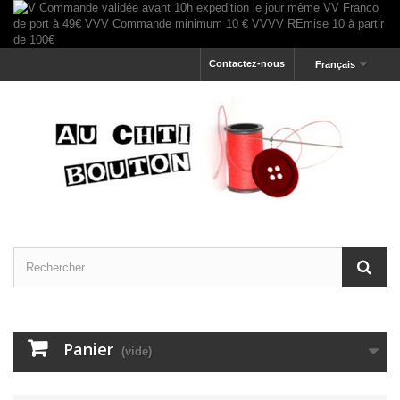
Contactez-nous
Français
Panier
(vide)