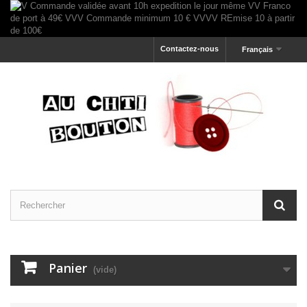
Contactez-nous
Français
Panier
(vide)