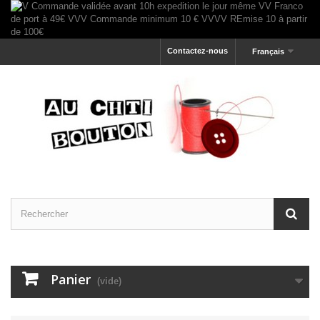
Contactez-nous
Français
Panier
(vide)