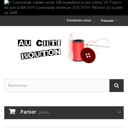
Contactez-nous
Français
Panier
(vide)