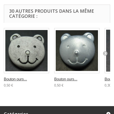
30 AUTRES PRODUITS DANS LA MÊME
CATÉGORIE :
Bouton ours...
Bouton ours...
Bouto
0,50 €
0,50 €
0,30 €