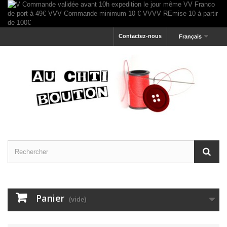
Contactez-nous
Français
Panier
(vide)