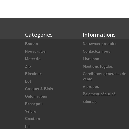
Catégories
Informations
Bouton
Nouveaux produits
Nouveautés
Contactez-nous
Mercerie
Livraison
Zip
Mentions légales
Elastique
Conditions générales de
vente
Lot
A propos
Croquet & Biais
Paiement sécurisé
Galon ruban
sitemap
Passepoil
Velcro
Création
Fil