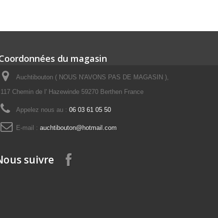
Coordonnées du magasin
Auchtibouton ( NOUS N'AVONS PAS DE MAGASIN ),
117 Chemin de l' Hazewinde 59270 Berthen France
Appelez nous au :
06 03 61 05 50
E-mail :
auchtibouton@hotmail.com
Nous suivre