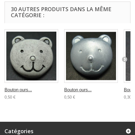
30 AUTRES PRODUITS DANS LA MÊME
CATÉGORIE :
Bouton ours...
Bouton ours...
Bouto
0,50 €
0,50 €
0,30 €
Catégories