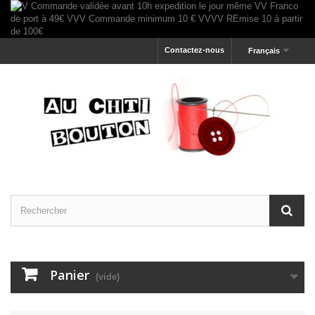
Contactez-nous
Français
Panier
(vide)