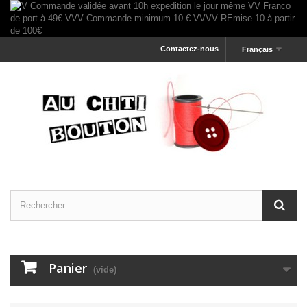
Contactez-nous
Français
Panier
(vide)