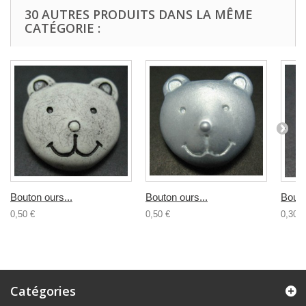
30 AUTRES PRODUITS DANS LA MÊME
CATÉGORIE :
Bouton ours...
Bouton ours...
Bouto
0,50 €
0,50 €
0,30 €
Catégories