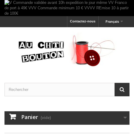
Contactez-nous
Français
Panier
(vide)