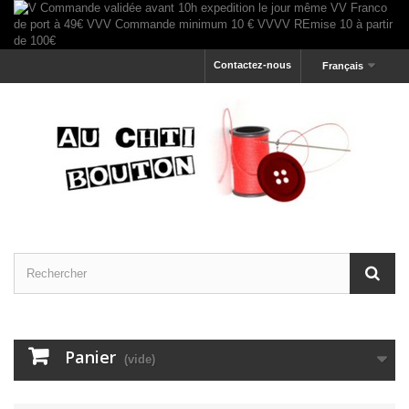
Contactez-nous
Français
Panier
(vide)