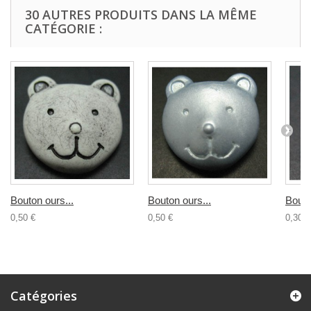
30 AUTRES PRODUITS DANS LA MÊME
CATÉGORIE :
Bouton ours...
Bouton ours...
Bouto
0,50 €
0,50 €
0,30 €
Catégories