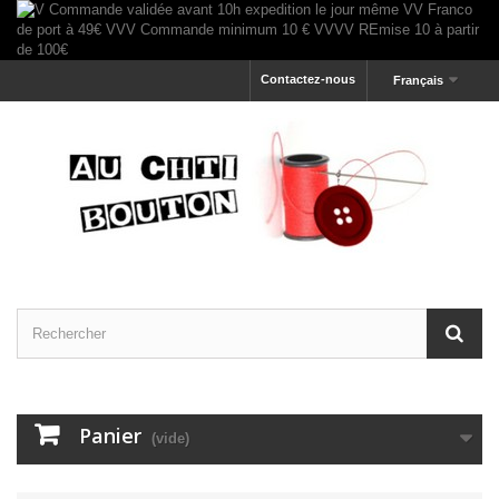
Contactez-nous
Français
Panier
(vide)