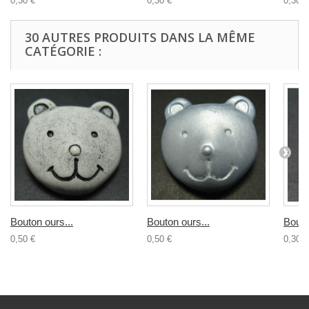
0,30 €
0,30 €
0,30 €
30 AUTRES PRODUITS DANS LA MÊME
CATÉGORIE :
Bouton ours...
Bouton ours...
Bouto
0,50 €
0,50 €
0,30 €