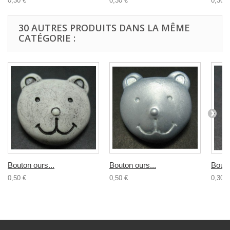
0,30 €
0,30 €
0,30 €
30 AUTRES PRODUITS DANS LA MÊME
CATÉGORIE :
Bouton ours...
Bouton ours...
Bouto
0,50 €
0,50 €
0,30 €