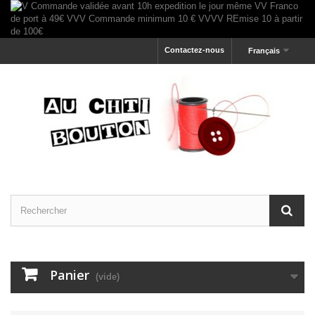
Contactez-nous
Français
Panier
(vide)