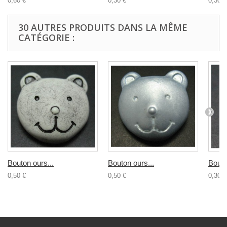
0,60 €
0,30 €
0,30 €
30 AUTRES PRODUITS DANS LA MÊME
CATÉGORIE :
Bouton ours...
Bouton ours...
Bouto
0,50 €
0,50 €
0,30 €