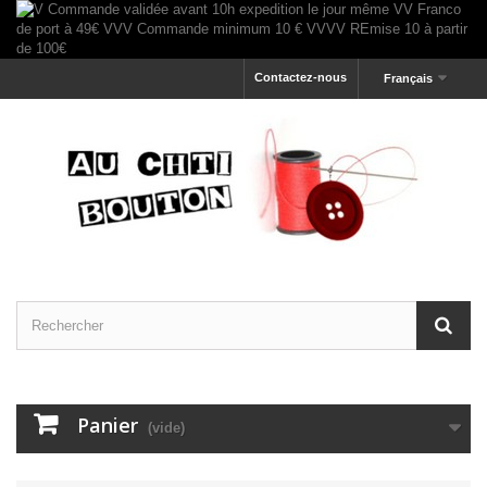
Contactez-nous
Français
Panier
(vide)