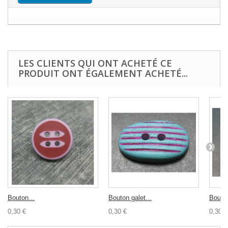
LES CLIENTS QUI ONT ACHETÉ CE
PRODUIT ONT ÉGALEMENT ACHETÉ...
Bouton...
Bouton galet...
Bouton
0,30 €
0,30 €
0,30 €