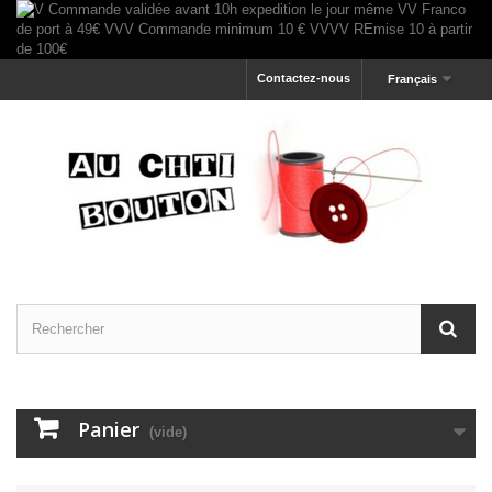
Contactez-nous
Français
Panier
(vide)