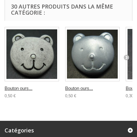
30 AUTRES PRODUITS DANS LA MÊME
CATÉGORIE :
Bouton ours...
Bouton ours...
Bouto
0,50 €
0,50 €
0,30 €
Catégories