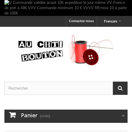
Contactez-nous
Français
Panier
(vide)