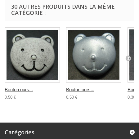
30 AUTRES PRODUITS DANS LA MÊME
CATÉGORIE :
Bouton ours...
Bouton ours...
Bouto
0,50 €
0,50 €
0,30 €
Catégories