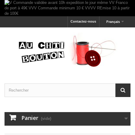
Contactez-nous
Français
Panier
(vide)