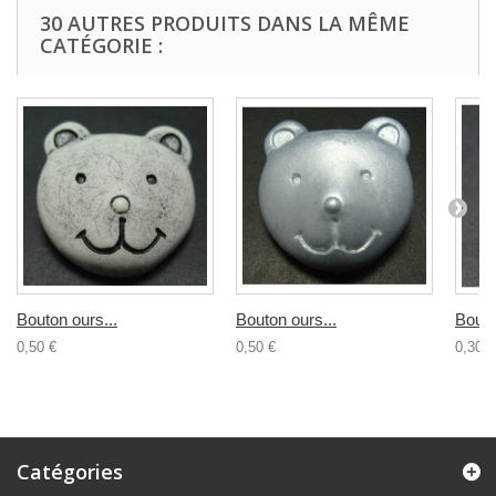
30 AUTRES PRODUITS DANS LA MÊME
CATÉGORIE :
Bouton ours...
Bouton ours...
Bouto
0,50 €
0,50 €
0,30 €
Catégories