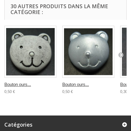
30 AUTRES PRODUITS DANS LA MÊME
CATÉGORIE :
Bouton ours...
Bouton ours...
Bouto
0,50 €
0,50 €
0,30 €
Catégories