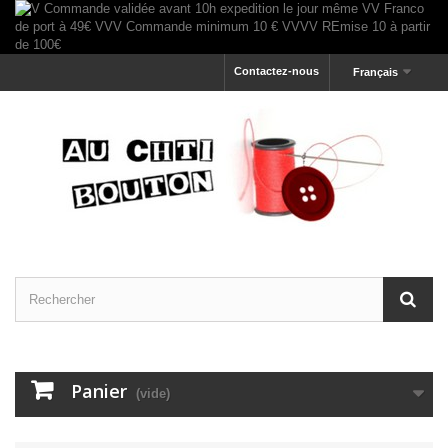
Contactez-nous
Français
Panier
(vide)