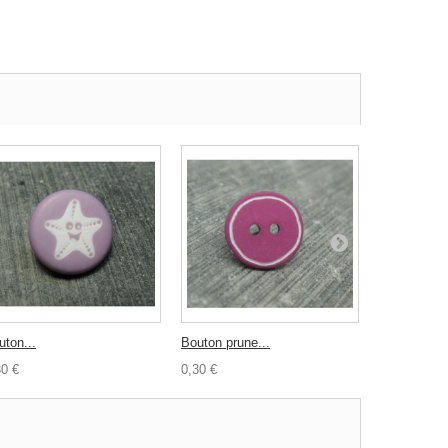
uton...
Bouton prune...
Bouton fleur
30 €
0,30 €
0,30 €