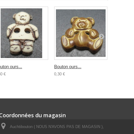
uton ours...
Bouton ours...
Bouton...
30 €
0,30 €
0,30 €
Coordonnées du magasin
Auchtibouton ( NOUS N'AVONS PAS DE MAGASIN ),