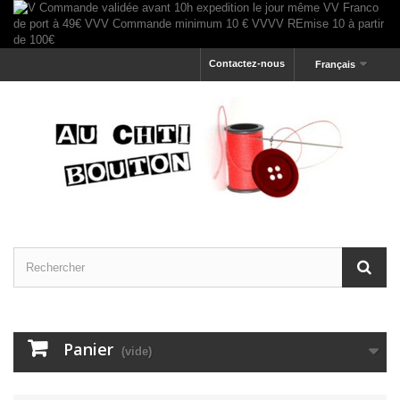
Contactez-nous
Français
Panier
(vide)