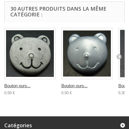
30 AUTRES PRODUITS DANS LA MÊME
CATÉGORIE :
Bouton ours...
Bouton ours...
Bouto
0,50 €
0,50 €
0,30 €
Catégories