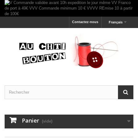
Contactez-nous
Français
Panier
(vide)