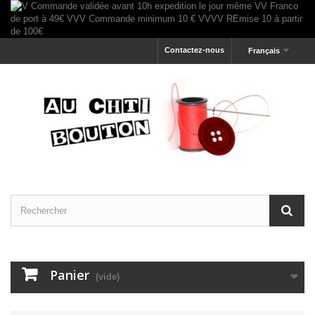
Contactez-nous
Français
Panier
(vide)