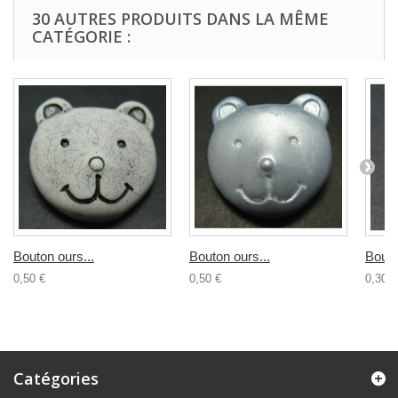
30 AUTRES PRODUITS DANS LA MÊME
CATÉGORIE :
Bouton ours...
Bouton ours...
Bouto
0,50 €
0,50 €
0,30 €
Catégories