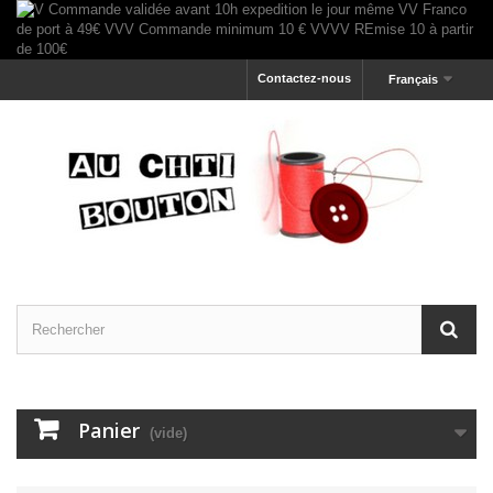
Contactez-nous
Français
Panier
(vide)