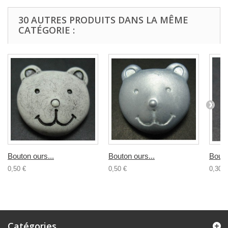
30 AUTRES PRODUITS DANS LA MÊME
CATÉGORIE :
Bouton ours...
Bouton ours...
Bouto
0,50 €
0,50 €
0,30 €
Catégories