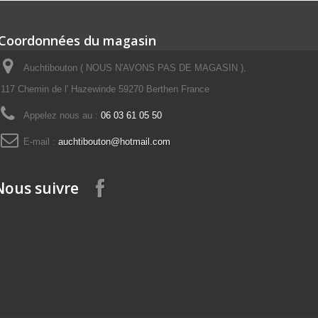
Coordonnées du magasin
Auchtibouton ( NOUS N'AVONS PAS DE MAGASIN ),
117 Chemin de l' Hazewinde 59270 Berthen France
Appelez nous au :
06 03 61 05 50
E-mail :
auchtibouton@hotmail.com
Nous suivre