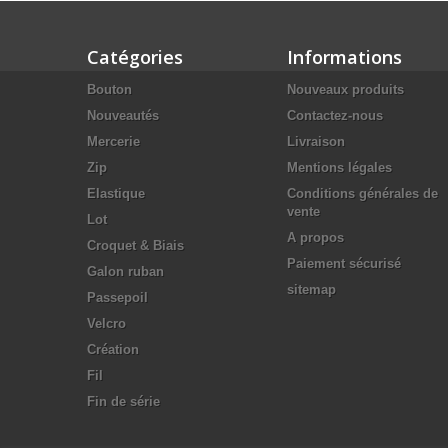
Catégories
Informations
Bouton
Nouveaux produits
Nouveautés
Contactez-nous
Mercerie
Livraison
Zip
Mentions légales
Elastique
Conditions générales de
vente
Lot
A propos
Croquet & Biais
Paiement sécurisé
Galon ruban
sitemap
Passepoil
Velcro
Création
Fil
Fin de série