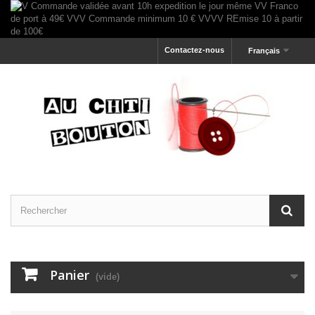
Contactez-nous
Français
Panier
(vide)