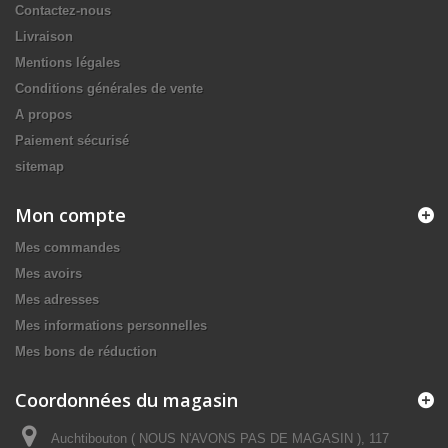
Contactez-nous
Livraison
Mentions légales
Conditions générales de vente
A propos
Paiement sécurisé
sitemap
Mon compte
Mes commandes
Mes avoirs
Mes adresses
Mes informations personnelles
Mes bons de réduction
Coordonnées du magasin
Auchtibouton ( NOUS N'AVONS PAS DE MAGASIN ), 117