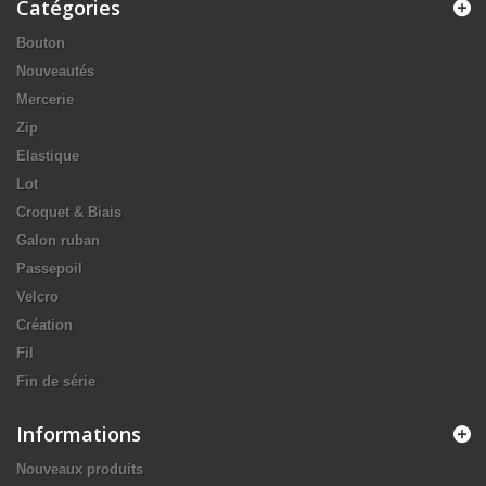
Catégories
Bouton
Nouveautés
Mercerie
Zip
Elastique
Lot
Croquet & Biais
Galon ruban
Passepoil
Velcro
Création
Fil
Fin de série
Informations
Nouveaux produits