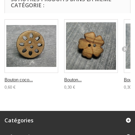
CATÉGORIE :
Bouton coco...
Bouton...
Bouto
0,60 €
0,30 €
0,30 €
Catégories