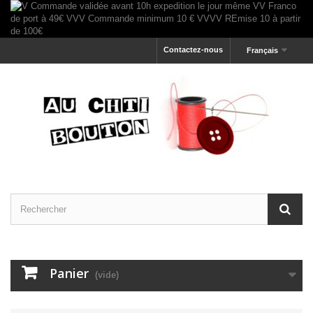
Contactez-nous
Français
Panier
(vide)